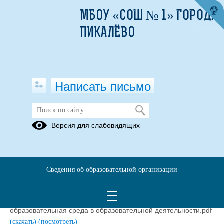
МБОУ «СОШ № 1» ГОРОДА
ПИКАЛЁВО
Написать письмо
Выполнение дорожных карт
Версия для слабовидящих
программ антирисковых мер во
втором полугодии 2021 — 2022
учебного года
Сведения об образовательной организации
17.06.2022
1-Промежуточный мониторинг - Цифровая
образовательная среда в образовательной деятельности.pdf
(скачать)
(посмотреть)