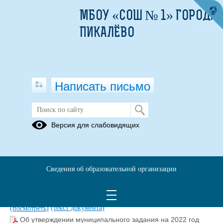
МБОУ «СОШ № 1» ГОРОДА
ПИКАЛЁВО
Написать письмо
Версия для слабовидящих
Объём образовательной
деятельности
Информация о рассчитываемой среднемесячной ЗП
Сведения об образовательной организации
руководителей, их заместителей, гл. бухгалтеров за 2023 год
(текст документа)
(скачать)
(посмотреть)
Информация о средней ЗП за 2022 год
(скачать)
(текст документа)
(посмотреть)
Об утверждении муниципального задания на 2022 год