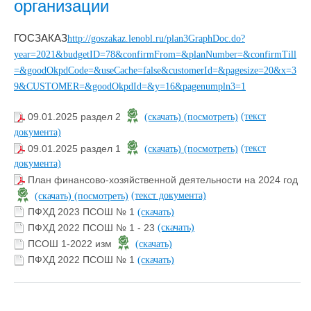
организации
ГОСЗАКАЗ
http://goszakaz.lenobl.ru/plan3GraphDoc.do?
year=2021&budgetID=78&confirmFrom=&planNumber=&confirmTill
=&goodOkpdCode=&useCache=false&customerId=&pagesize=20&x=3
9&CUSTOMER=&goodOkpdId=&y=16&pagenumpln3=1
(текст
09.01.2025 раздел 2
(скачать)
(посмотреть)
документа)
(текст
09.01.2025 раздел 1
(скачать)
(посмотреть)
документа)
План финансово-хозяйственной деятельности на 2024 год
(текст документа)
(скачать)
(посмотреть)
ПФХД 2023 ПСОШ № 1
(скачать)
ПФХД 2022 ПСОШ № 1 - 23
(скачать)
ПСОШ 1-2022 изм
(скачать)
ПФХД 2022 ПСОШ № 1
(скачать)